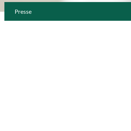
Presse
Aktuelle
Informationen für
Medien und
Journalisten.